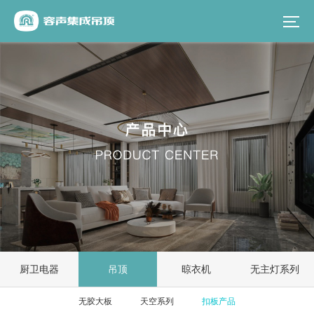
厨卫电器
吊顶
晾衣机
无主灯系列
无胶大板
天空系列
扣板产品