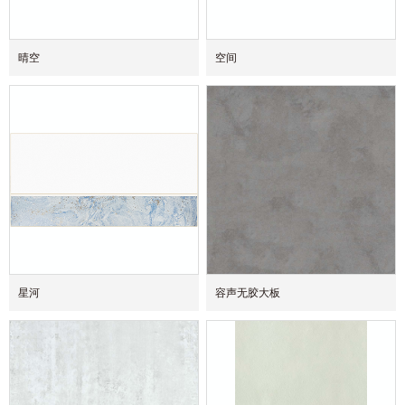
晴空
空间
星河
容声无胶大板