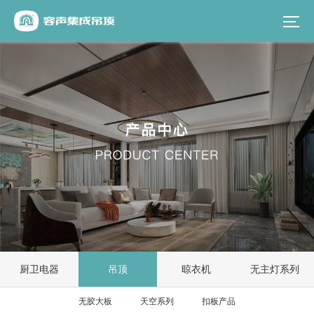
厨卫电器
吊顶
晾衣机
无主灯系列
无胶大板
天空系列
扣板产品