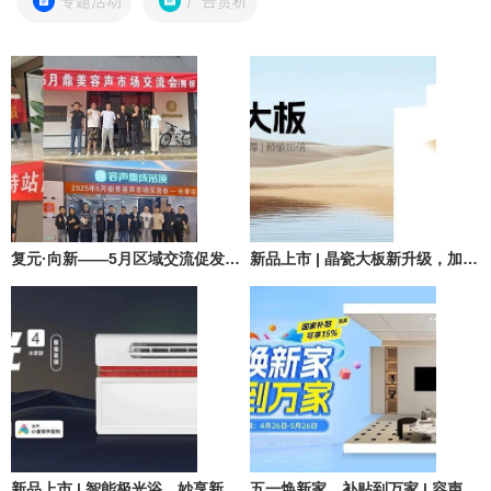
专题活动
广告赏析
复元·向新——5月区域交流促发展，战略共频向前进！
新品上市 | 晶瓷大板新升级，加宽加厚加倍美
新品上市 | 智能极光浴，妙享新体验
五一焕新家，补贴到万家 | 容声吊顶5大套餐已上线，至高可直降15%