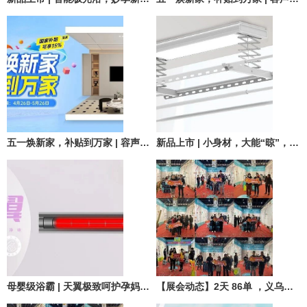
五一焕新家，补贴到万家 | 容声吊顶5大套餐已上线，至高可直降15%
新品上市 | 小身材，大能“晾”，小白鲸晾晒轻松又智能！
母婴级浴霸 | 天翼极致呵护孕妈妈和宝宝的沐浴体验
【展会动态】2天 86单 ，义乌容声吊顶成为家博会爆单王