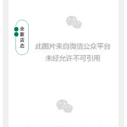
全
新
店
态